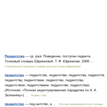
Педантство
— ср. разг. Поведение, поступки педанта.
Толковый словарь Ефремовой. Т. Ф. Ефремова. 2000 …
Современный толковый словарь русского языка Ефремовой
педантство
— педантство, педантства, педантства, педантств,
педантству, педантствам, педантство, педантства,
педантством, педантствами, педантстве, педантствах
(Источник: «Полная акцентуированная парадигма по А. А.
Зализняку») …
Формы слов
педантство
— пед антство, а …
Русский орфографический словарь