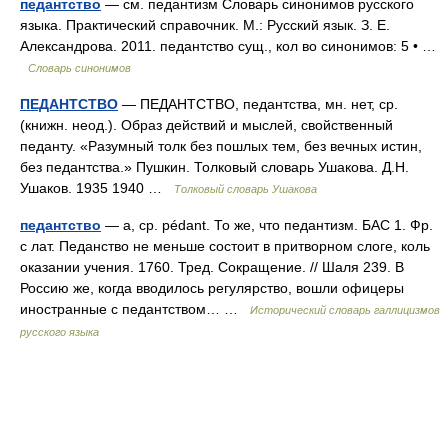
педантство
— см. педантизм Словарь синонимов русского
языка. Практический справочник. М.: Русский язык. З. Е.
Александрова. 2011. педантство сущ., кол во синонимов: 5 • …
Словарь синонимов
ПЕДАНТСТВО
— ПЕДАНТСТВО, педантства, мн. нет, ср.
(книжн. неод.). Образ действий и мыслей, свойственный
педанту. «Разумный толк без пошлых тем, без вечных истин,
без педантства.» Пушкин. Толковый словарь Ушакова. Д.Н.
Ушаков. 1935 1940 …
Толковый словарь Ушакова
педантство
— а, ср. pédant. То же, что педантизм. БАС 1. Фр.
с лат. Педанство не меньше состоит в притворном слоге, коль
оказании учения. 1760. Тред. Сокращение. // Шаля 239. В
Россию же, когда вводилось регулярство, вошли офицеры
иностранные с педантством… …
Исторический словарь галлицизмов
русского языка