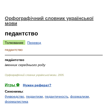
Орфографічний словник української
мови
педантство
Толкование
Перевод
педантство
—————————————————————————————
педа́нтство
іменник середнього роду
Орфографічний словник української мови
.
2005
.
Игры ⚽
Нужен реферат?
Синонимы
:
буквоедство
,
педантизм
,
педантичность
,
формализм
,
формалистика