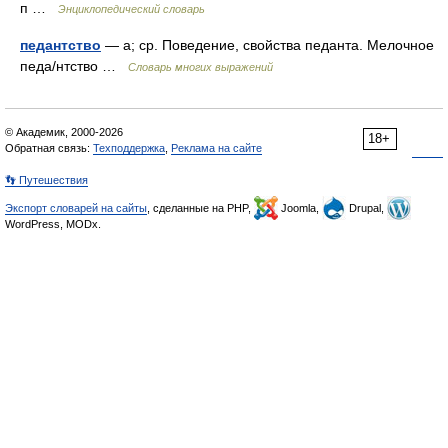
п …
Энциклопедический словарь
педантство
— а; ср. Поведение, свойства педанта. Мелочное
педа/нтство …
Словарь многих выражений
© Академик, 2000-2026
18+
Обратная связь:
Техподдержка
,
Реклама на сайте
👣 Путешествия
Экспорт словарей на сайты
, сделанные на PHP,
Joomla,
Drupal,
WordPress, MODx.